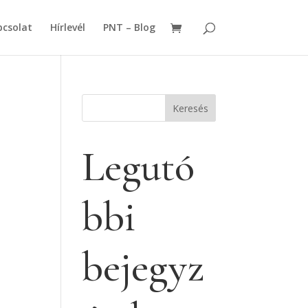
csolat
Hírlevél
PNT – Blog
Keresés
Legutó
bbi
bejegyz