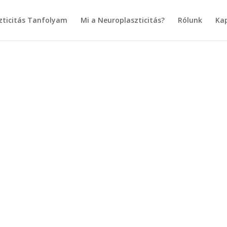
zticitás Tanfolyam
Mi a Neuroplaszticitás?
Rólunk
Kap