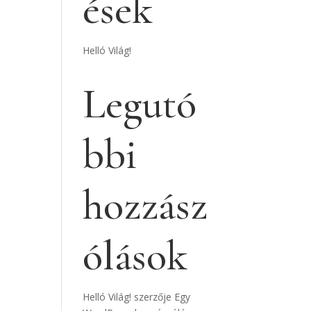
ések
Helló Világ!
Legutó
bbi
hozzász
ólások
Helló Világ!
szerzője
Egy