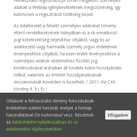
Felhasználó regisztrációja során megadott személyes
adatait a Weblap igénybevételének megszűnéséig, így
különösen a regisztráció törléséig kezeli.
Az Adatkezelő a felvett személyes adatokat törvény
eltérő rendelkezésének hiányában a) a rá vonatkozó
jogi kötelezettség teljesítése céljából, vagy b) az
adatkezelő vagy harmadik személy jogos érdekének
érvényesítése céljából, ha ezen érdek érvényesítése a
személyes adatok védelméhez fűződő jog
korlátozásával arányban áll további külön hozzájárulás
nélkül, valamint az érintett hozzájárulásának
visszavonását követően is kezelheti. / 2011. évi CXII.
törvény 6. § ( 5) /
Az Adatkezelő a Felhasználó által megadott személyes
Oldalunk a felhasználói élmény fokozásának
adatokat a számviteli kötelezettségek teljesítése
érdekében sütiket használ, melyet a honlap
érdekében a 2000. évi C. törvény 169.§-a alapján 8 évig,
használatával Ön tudomásul vesz. Részletek
Elfogadom
illetve az adózás rendjéről szóló 2003. évi XCII.
az
Adatvédelmi nyilatkozatban és az
törvényben meghatározott elévülési időn belül őrzi
adatkezelési tájékoztatóban
meg és kezeli.