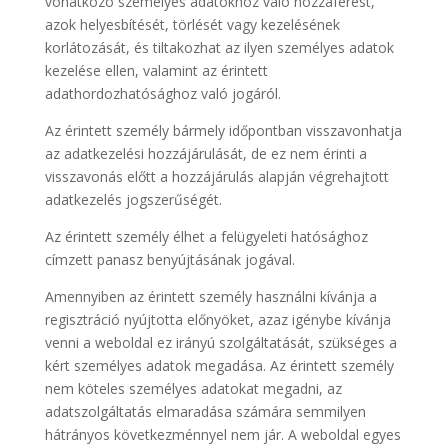
vonatkozó személyes adatokhoz való hozzáférést,
azok helyesbítését, törlését vagy kezelésének
korlátozását, és tiltakozhat az ilyen személyes adatok
kezelése ellen, valamint az érintett
adathordozhatósághoz való jogáról.
Az érintett személy bármely időpontban visszavonhatja
az adatkezelési hozzájárulását, de ez nem érinti a
visszavonás előtt a hozzájárulás alapján végrehajtott
adatkezelés jogszerűségét.
Az érintett személy élhet a felügyeleti hatósághoz
címzett panasz benyújtásának jogával.
Amennyiben az érintett személy használni kívánja a
regisztráció nyújtotta előnyöket, azaz igénybe kívánja
venni a weboldal ez irányú szolgáltatását, szükséges a
kért személyes adatok megadása. Az érintett személy
nem köteles személyes adatokat megadni, az
adatszolgáltatás elmaradása számára semmilyen
hátrányos következménnyel nem jár. A weboldal egyes