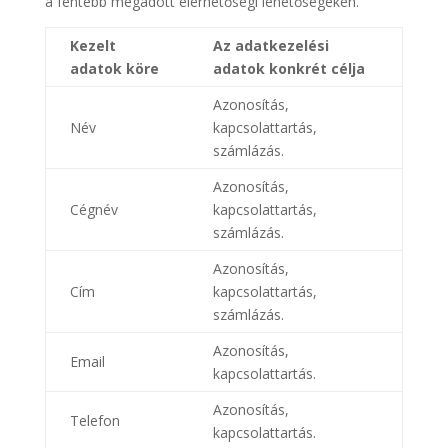
a fentebb megadott elérhetőségi lehetőségeken.
Kezelt
Az adatkezelési
adatok köre
adatok konkrét célja
Azonosítás,
Név
kapcsolattartás,
számlázás.
Azonosítás,
Cégnév
kapcsolattartás,
számlázás.
Azonosítás,
Cím
kapcsolattartás,
számlázás.
Azonosítás,
Email
kapcsolattartás.
Azonosítás,
Telefon
kapcsolattartás.