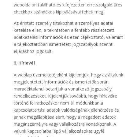
weboldalon található és kifejezetten erre szolgáló üres
checkbox szándékos kipipálásával teheti meg.
Az érintett személy tiltakozhat a személyes adatai
kezelése ellen, e tekintetben a fentebb részletezett
adatkezelési információk és ezen tájékoztató, valamint
a tájékoztatóban ismertetett jogszabályok szerinti
eljáráshoz jogosult.
Hírlevél
A weblap üzemeltetőjeként kijelentjük, hogy az általunk
megjelentetett információk és ismertetők során
maradéktalanul betartjuk a vonatkozó jogszabályi
rendelkezéseket. Kijelentjük továbbá, hogy hírlevélre
történő feliratkozáskor nem áll módunkban a
kapcsolattartási adatok valódiságának ellenőrzése és
annak megállapítása sem, hogy a megadott adatok
magánszemélyre vagy vállalkozásra vonatkoznak. A
velünk kapcsolatba lépő vállalkozásokat ügyfél