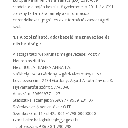
Európai Parlament és a Tanács (EU) 2016/679
rendelete alapján készült, figyelemmel a 2011. évi CXII.
törvény tartalmára, amely az információs
önrendelkezési jogról és az információszabadságról
szól.
1.1 A Szolgáltató, adatkezelő megnevezése és
elérhetősége
A szolgáltató webáruház megnevezése: Pozitív
Neuroplaszticitás
Név: BULLA BIANKA ANNA E.V.
Székhely: 2484 Gárdony, Agárd-Alkotmány u. 53.
Levelezési cím: 2484 Gárdony, Agárd-Alkotmány u. 53.
Nyilvántartási szám: 57745848
Adószám: 59696977-1-27
Statisztikai számjel: 59696977-8559-231-07
Számlavezető pénzintézet: OTP
Számlaszám: 11773425-00174798-00000000
E-mail cím: hello(kukac)legyegesz.hu
Telefonszám: +36 30 1 790 798