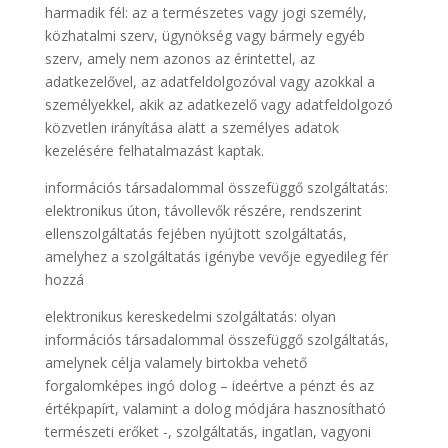
harmadik fél: az a természetes vagy jogi személy,
közhatalmi szerv, ügynökség vagy bármely egyéb
szerv, amely nem azonos az érintettel, az
adatkezelővel, az adatfeldolgozóval vagy azokkal a
személyekkel, akik az adatkezelő vagy adatfeldolgozó
közvetlen irányítása alatt a személyes adatok
kezelésére felhatalmazást kaptak.
információs társadalommal összefüggő szolgáltatás:
elektronikus úton, távollevők részére, rendszerint
ellenszolgáltatás fejében nyújtott szolgáltatás,
amelyhez a szolgáltatás igénybe vevője egyedileg fér
hozzá
elektronikus kereskedelmi szolgáltatás: olyan
információs társadalommal összefüggő szolgáltatás,
amelynek célja valamely birtokba vehető
forgalomképes ingó dolog – ideértve a pénzt és az
értékpapírt, valamint a dolog módjára hasznosítható
természeti erőket -, szolgáltatás, ingatlan, vagyoni