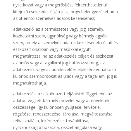
nyilatkozat vagy a megerősítést félreérthetetlenül
kifejező cselekedet útján jelzi, hogy beleegyezését adja
az őt érintő személyes adatok kezeléséhez;
adatkezelő: az a természetes vagy jogi személy,
közhatalmi szerv, ügynökség vagy bármely egyéb
szerv, amely a személyes adatok kezelésének céljait és
eszközeit önállóan vagy másokkal együtt
meghatározza; ha az adatkezelés céljait és eszközeit
az uniós vagy a tagállami jog határozza meg, az
adatkezelőt vagy az adatkezelő kijelölésére vonatkozó
különös szempontokat az uniós vagy a tagállami jog is
meghatározhatja.
adatkezelés: az alkalmazott eljárástól függetlenül az
adaton végzett bármely művelet vagy a műveletek
összessége, így különösen gyűjtése, felvétele,
rögzítése, rendszerezése, tárolása, megváltoztatása,
felhasználása, lekérdezése, továbbítása,
nyilvánosságra hozatala, összehangolása vagy