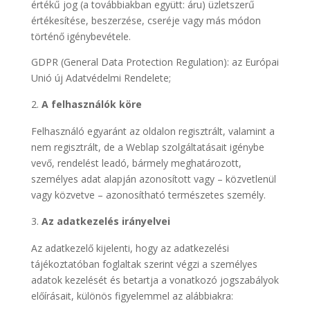
értékű jog (a továbbiakban együtt: áru) üzletszerű
értékesítése, beszerzése, cseréje vagy más módon
történő igénybevétele.
GDPR (General Data Protection Regulation): az Európai
Unió új Adatvédelmi Rendelete;
A felhasználók köre
Felhasználó egyaránt az oldalon regisztrált, valamint a
nem regisztrált, de a Weblap szolgáltatásait igénybe
vevő, rendelést leadó, bármely meghatározott,
személyes adat alapján azonosított vagy – közvetlenül
vagy közvetve – azonosítható természetes személy.
Az adatkezelés irányelvei
Az adatkezelő kijelenti, hogy az adatkezelési
tájékoztatóban foglaltak szerint végzi a személyes
adatok kezelését és betartja a vonatkozó jogszabályok
előírásait, különös figyelemmel az alábbiakra: