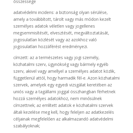
összessége
adatvédelmi incidens: a biztonság olyan sérülése,
amely a továbbított, tárolt vagy más módon kezelt
személyes adatok véletlen vagy jogellenes
megsemmisítését, elvesztését, megváltoztatását,
jogosulatlan közlését vagy az azokhoz való
jogosulatlan hozzáférést eredményezi.
címzett: az a természetes vagy jogi személy,
közhatalmi szerv, ügynökség vagy bármely egyéb
szerv, akivel vagy amellyel a személyes adatot közlik,
függetlenül attól, hogy harmadik fél-e. Azon közhatalmi
szervek, amelyek egy egyedi vizsgálat keretében az
uniós vagy a tagállami joggal összhangban férhetnek
hozzá személyes adatokhoz, nem minősülnek
címzettnek; az említett adatok e közhatalmi szervek
általi kezelése meg kell, hogy feleljen az adatkezelés
céljainak megfelelően az alkalmazandó adatvédelmi
szabályoknak;