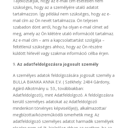
Tájékoztatjuk, hogy az e-mail cím esetében nem
szükséges, hogy az a személyére utaló adatot
tartalmazzon. Így például nem szükséges, hogy az e-
mail cím az Ön nevét tartalmazza. Ön teljesen
szabadon dönt arról, hogy ha olyan e-mail címet ad
meg, amely az Ön kilétére utaló információt tartalmaz.
Az e-mail cím – ami a kapcsolattartást szolgálja –
feltétlenül szükséges ahhoz, hogy az Ön részére
küldött hírlevél vagy szakmai információ célba érjen.
Az adatfeldolgozásra jogosult személy
A személyes adatok feldolgozására jogosult személy a
BULLA BIANKA ANNA E.V. ( Székhely: 2484 Gárdony,
Agárd-Alkotmány u. 53., továbbiakban:
Adatfeldolgozó), mint Adatfeldolgozó. A feldolgozásra
kerülő személyes adatokat az Adatfeldolgozó
mindenkori törvényes képviselője(i), alkalmazottai/
megbízottai/közreműködői ismerhetik meg. Az
adatfeldolgozó személyes adatot harmadik személyek
részére nem ad át, kizárólag abban az esetben, ha az