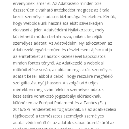
érvényűnek ismer el. Az Adatkezelő minden tőle
észszerűen elvárható intézkedést megtesz az általa
kezelt személyes adatok biztonsága érdekében. Kérjük,
hogy Weboldalunk használata előtt szíveskedjen
elolvasni a jelen Adatvédelmi Nyilatkozatot, mely
közérthető módon tartalmazza, miként kezeljük
személyes adatait! Az Adatvédelmi Nyilatkozatban az
Adatkezelő egyértelműen és részletesen tájékoztatja
az érintetteket az adatok kezelésével kapcsolatos
minden fontos tényről. Az Adatkezelő a weboldal
működtetése során, az oldalon regisztrált személyek
adatait kezeli abból a célból, hogy részükre megfelelő
szolgáltatást nyújthasson. A szolgáltató teljes
mértékben meg kíván felelni a személyes adatok
kezelésére vonatkozó jogszabályi előírásoknak,
különösen az Európai Parlament és a Tanács (EU)
2016/679 rendeletében foglaltaknak. Ez az adatkezelési
tájékoztató a természetes személyek személyes
adatai védelméről és az adatok szabad áramlásáról az