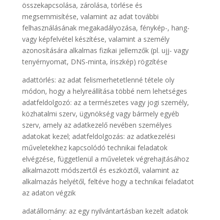
összekapcsolása, zárolása, törlése és
megsemmisítése, valamint az adat további
felhasználásának megakadályozása, fénykép-, hang-
vagy képfelvétel készítése, valamint a személy
azonosítására alkalmas fizikai jellemzők (pl. ujj- vagy
tenyérnyomat, DNS-minta, íriszkép) rögzítése
adattörlés: az adat felismerhetetlenné tétele oly
módon, hogy a helyreállítása többé nem lehetséges
adatfeldolgozó: az a természetes vagy jogi személy,
közhatalmi szerv, ügynökség vagy bármely egyéb
szerv, amely az adatkezelő nevében személyes
adatokat kezel; adatfeldolgozás: az adatkezelési
műveletekhez kapcsolódó technikai feladatok
elvégzése, függetlenül a műveletek végrehajtásához
alkalmazott módszertől és eszköztől, valamint az
alkalmazás helyétől, feltéve hogy a technikai feladatot
az adaton végzik
adatállomány: az egy nyilvántartásban kezelt adatok