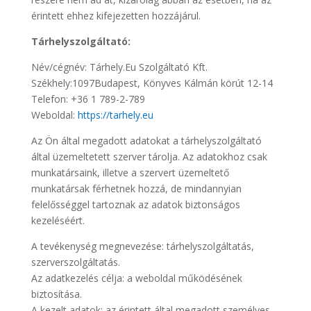
érintett ehhez kifejezetten hozzájárul.
Tárhelyszolgáltató:
Név/cégnév: Tárhely.Eu Szolgáltató Kft.
Székhely:1097Budapest, Könyves Kálmán körút 12-14
Telefon: +36 1 789-2-789
Weboldal:
https://tarhely.eu
Az Ön által megadott adatokat a tárhelyszolgáltató
által üzemeltetett szerver tárolja. Az adatokhoz csak
munkatársaink, illetve a szervert üzemeltető
munkatársak férhetnek hozzá, de mindannyian
felelősséggel tartoznak az adatok biztonságos
kezeléséért.
A tevékenység megnevezése: tárhelyszolgáltatás,
szerverszolgáltatás.
Az adatkezelés célja: a weboldal működésének
biztosítása.
A kezelt adatok: az érintett által megadott személyes